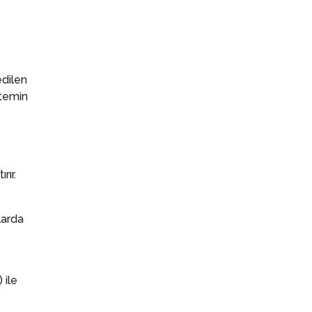
edilen
 temin
rır.
larda
 ile