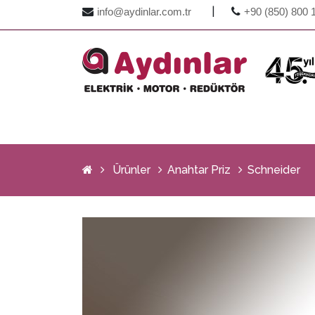
|
info@aydinlar.com.tr
+90 (850) 800 
Ürünler
Anahtar Priz
Schneider