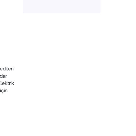
 edilen
adar
lektrik
için