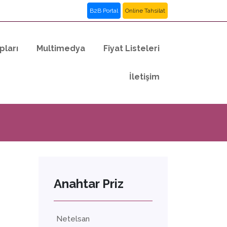
B2B Portal
Online Tahsilat
pları
Multimedya
Fiyat Listeleri
İletişim
Anahtar Priz
Netelsan